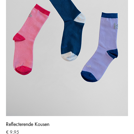
Reflecterende Kousen
Prijs
€ 9,95