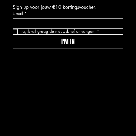
Sign up voor jouw €10 kortingsvoucher.
E-mail
*
Ja, ik wil graag de nieuwsbrief ontvangen.
*
I'M IN
© 2026 Kwinkslag The Label -- A label by
Kwinkslag.design
DISCLAIMER
PRIVACYVERKLARIN
G