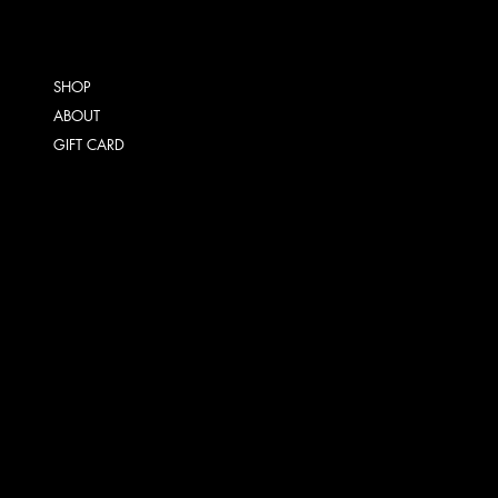
SHOP
ABOUT
GIFT CARD
ALGEMENE VOORWAARDEN
VERZENDING
RETOURNEREN
INSTAGRAM
FACEBOOK
TIKTOK