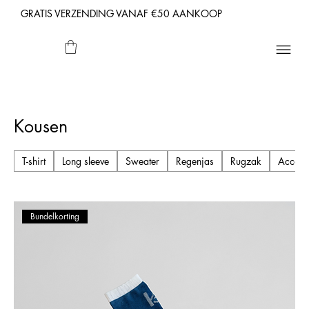
GRATIS VERZENDING VANAF €50 AANKOOP
Kousen
T-shirt
Long sleeve
Sweater
Regenjas
Rugzak
Access
Bundelkorting