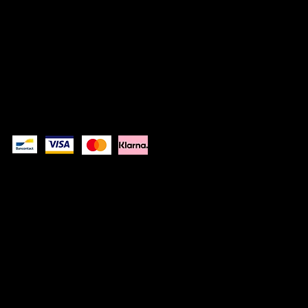
© 2026 Kwinkslag The Label -- A label by
Kwinkslag.design
DISCLAIMER
PRIVACYVERKLARIN
G
Betaal veilig
Kwinkslag The Label is een Belgisch kledinglabel dat moderne,
urban kleding met reflecterende details ontwerpt. Van casual
sweaters tot regenjassen: zichtbaar bij dag, verrassend bij nacht.
Ontworpen in België, gedragen door mensen in beweging.