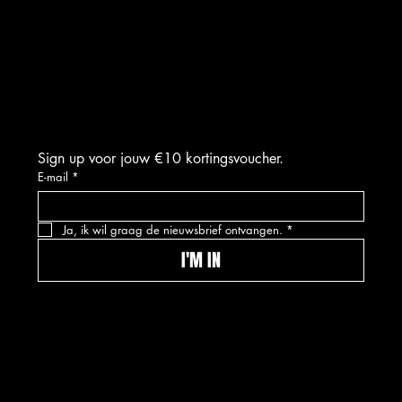
INSTAGRAM
FACEBOOK
TIKTOK
Sign up voor jouw €10 kortingsvoucher.
E-mail
*
Ja, ik wil graag de nieuwsbrief ontvangen.
*
I'M IN