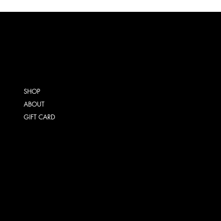
SHOP
ABOUT
GIFT CARD
ALGEMENE VOORWAARDEN
VERZENDING
RETOURNEREN
INSTAGRAM