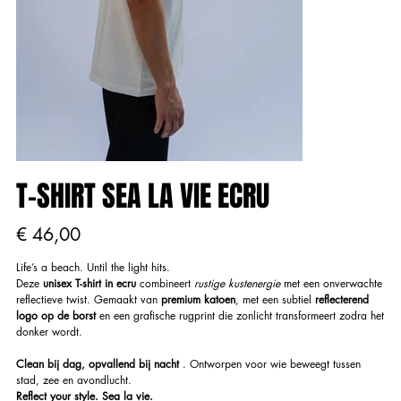
T-SHIRT SEA LA VIE ECRU
Prijs
€ 46,00
Life’s a beach. Until the light hits.
Deze
unisex T-shirt in ecru
combineert
rustige kustenergie
met een onverwachte
reflectieve twist. Gemaakt van
premium katoen
, met een subtiel
reflecterend
logo op de borst
en een grafische rugprint die zonlicht transformeert zodra het
donker wordt.
Clean bij dag, opvallend bij nacht
. Ontworpen voor wie beweegt tussen
stad, zee en avondlucht.
Reflect your style. Sea la vie.