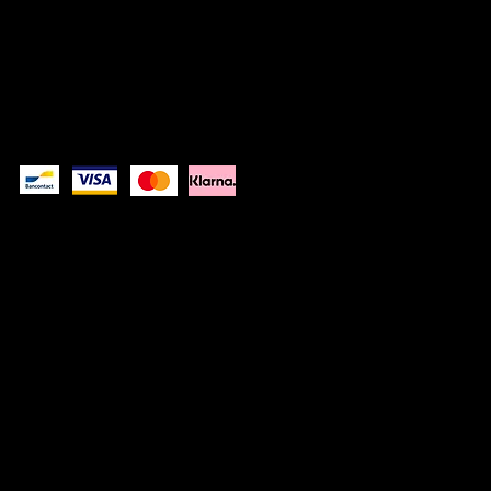
© 2026 Kwinkslag The Label -- A label by
Kwinkslag.design
DISCLAIMER
PRIVACYVERKLARIN
G
Betaal veilig
Kwinkslag The Label is een Belgisch kledinglabel dat moderne,
urban kleding met reflecterende details ontwerpt. Van casual
sweaters tot regenjassen: zichtbaar bij dag, verrassend bij nacht.
Ontworpen in België, gedragen door mensen in beweging.