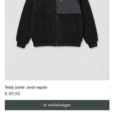
Teddy Jacket - zwart regular
Ted
Prijs
Pri
€ 89,95
€ 
In winkelwagen