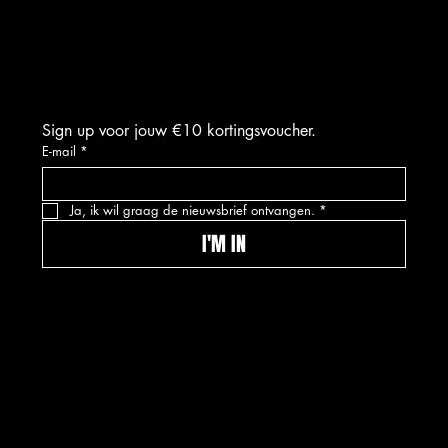
FACEBOOK
TIKTOK
Sign up voor jouw €10 kortingsvoucher.
E-mail
*
Ja, ik wil graag de nieuwsbrief ontvangen.
*
I'M IN