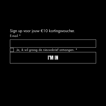
FACEBOOK
TIKTOK
Sign up voor jouw €10 kortingsvoucher.
E-mail
*
Ja, ik wil graag de nieuwsbrief ontvangen.
*
I'M IN