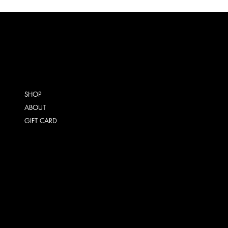
SHOP
ABOUT
GIFT CARD
ALGEMENE VOORWAARDEN
VERZENDING
RETOURNEREN
INSTAGRAM