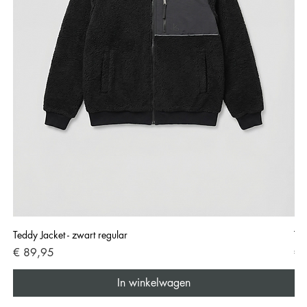
Teddy Jacket - zwart regular
Ted
Prijs
Pri
€ 89,95
€ 
In winkelwagen