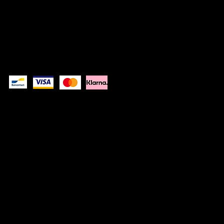
© 2026 Kwinkslag The Label -- A label by
Kwinkslag.design
DISCLAIMER
PRIVACYVERKLARIN
G
Betaal veilig
Kwinkslag The Label is een Belgisch kledinglabel dat moderne,
urban kleding met reflecterende details ontwerpt. Van casual
sweaters tot regenjassen: zichtbaar bij dag, verrassend bij nacht.
Ontworpen in België, gedragen door mensen in beweging.