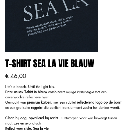
T-SHIRT SEA LA VIE BLAUW
Prijs
€ 46,00
Life’s a beach. Until the light hits.
Deze
unisex T-shirt in blauw
combineert
rustige kustenergie
met een
onverwachte reflectieve twist.
Gemaakt van
premium katoen
, met een subtiel
reflecterend logo op de borst
en een grafische rugprint die zonlicht transformeert zodra het donker wordt.
Clean bij dag, opvallend bij nacht
. Ontworpen voor wie beweegt tussen
stad, zee en avondlucht.
Reflect your style. Sea la vie.