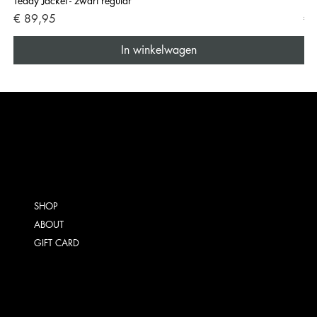
Teddy Jacket - zwart regular
Ted
Prijs
Pri
€ 89,95
€ 
In winkelwagen
SHOP
ABOUT
GIFT CARD
ALGEMENE VOORWAARDEN
VERZENDING