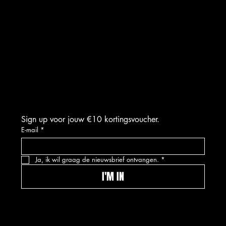
RETOURNEREN
INSTAGRAM
FACEBOOK
TIKTOK
Sign up voor jouw €10 kortingsvoucher.
E-mail
*
Ja, ik wil graag de nieuwsbrief ontvangen.
*
I'M IN