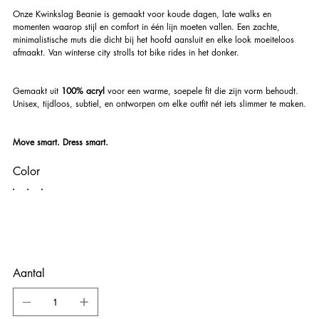
Onze Kwinkslag Beanie is gemaakt voor koude dagen, late walks en
momenten waarop stijl en comfort in één lijn moeten vallen. Een zachte,
minimalistische muts die dicht bij het hoofd aansluit en elke look moeiteloos
afmaakt. Van winterse city strolls tot bike rides in het donker.
Gemaakt uit
100% acryl
voor een warme, soepele fit die zijn vorm behoudt.
Unisex, tijdloos, subtiel, en ontworpen om elke outfit nét iets slimmer te maken.
Move smart. Dress smart.
Color
Aantal