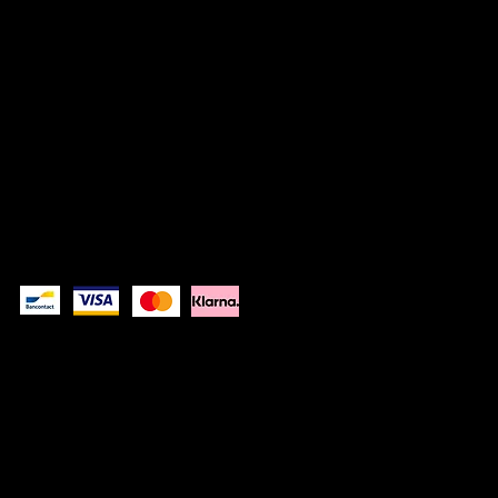
© 2026 Kwinkslag The Label -- A label by
Kwinkslag.design
DISCLAIMER
PRIVACYVERKLARIN
G
Betaal veilig
Kwinkslag The Label is een Belgisch kledinglabel dat moderne,
urban kleding met reflecterende details ontwerpt. Van casual
sweaters tot regenjassen: zichtbaar bij dag, verrassend bij nacht.
Ontworpen in België, gedragen door mensen in beweging.