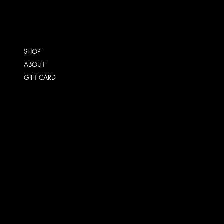
SHOP
ABOUT
GIFT CARD
TERMS & CONDITIONS
SHIPPING POLICY
REFUND POLICY
INSTAGRAM
FACEBOOK
TIKTOK