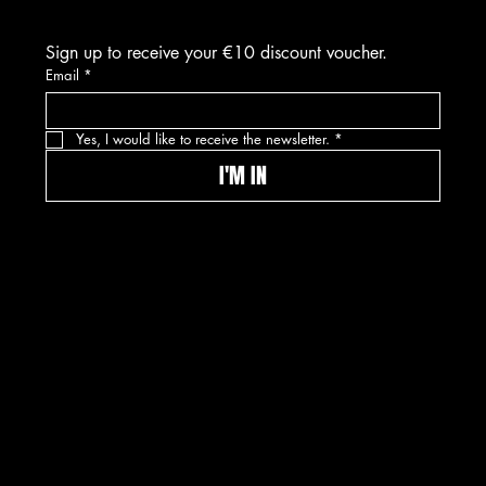
Sign up to receive your €10 discount voucher.
Email
*
Yes, I would like to receive the newsletter.
*
I'M IN
© 2026 Kwinkslag The Label -- A label by
Kwinkslag.design
DISCLAIMER
PRIVACY POLICY