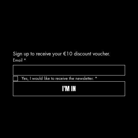
INSTAGRAM
FACEBOOK
TIKTOK
Sign up to receive your €10 discount voucher.
Email
*
Yes, I would like to receive the newsletter.
*
I'M IN