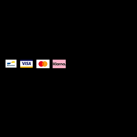
© 2026 Kwinkslag The Label -- A label by
Kwinkslag.design
DISCLAIMER
PRIVACY POLICY
Pay safely
Kwinkslag The Label is a Belgian clothing brand designing modern,
unisex pieces with reflective details. From casual sweaters to rain
jackets. Visible by day, striking by night. Designed in Belgium, worn
by those on the move.