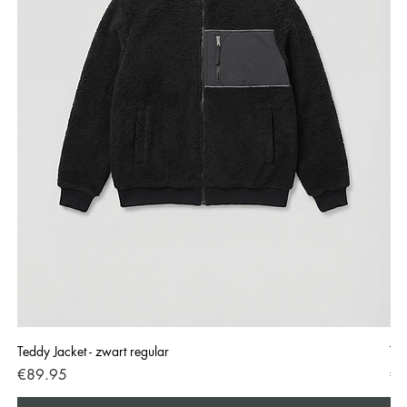
Teddy Jacket - zwart regular
Ted
Price
Pri
€89.95
€8