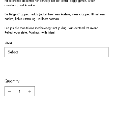
reflecterende accenten het ontwerp net dat extra laagje geven. Geen
overdaad, wel karakter.
De Beige Cropped Teddy Jacket heeft een
kortere, meer cropped fit
met een
zachte, lichte uitstraling. Tailleert normaal.
Een jas die moeiteloos meebeweegt met je dag, van ochtend tot avond.
Reflect your style. Minimal, with intent.
Size
Quantity